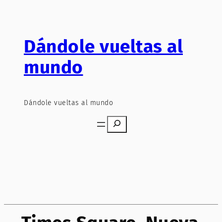
Saltar
al
contenido
Dándole vueltas al
mundo
Dándole vueltas al mundo
Search