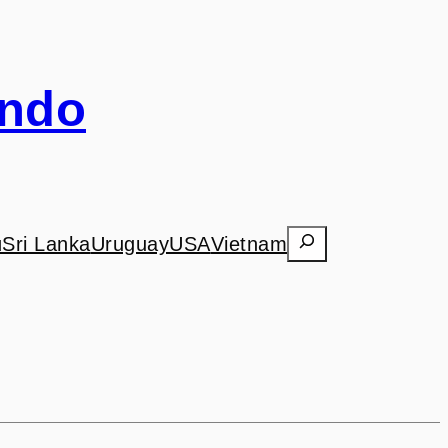
undo
Search
ú
Sri Lanka
Uruguay
USA
Vietnam