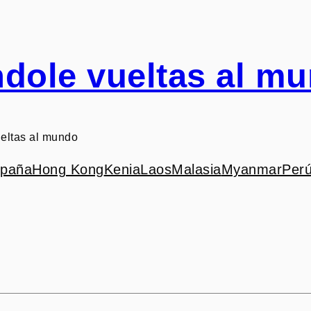
dole vueltas al m
eltas al mundo
paña
Hong Kong
Kenia
Laos
Malasia
Myanmar
Per