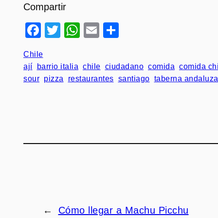
Compartir
Facebook
Twitter
WhatsApp
Email
Compartir
Chile
ají
barrio italia
chile
ciudadano
comida
comida ch
sour
pizza
restaurantes
santiago
taberna andaluz
←
Cómo llegar a Machu Picchu