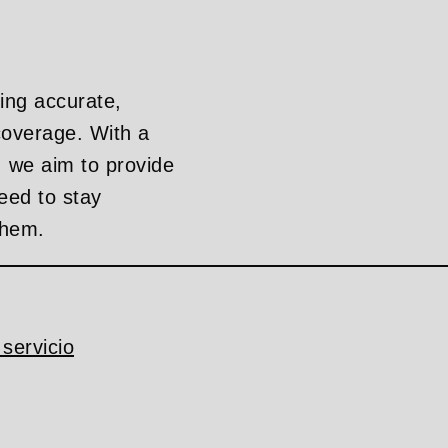
ing accurate,
overage. With a
, we aim to provide
eed to stay
them.
servicio