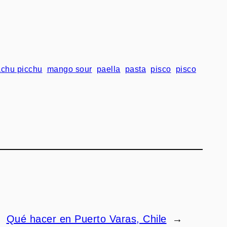
chu picchu
mango sour
paella
pasta
pisco
pisco
Qué hacer en Puerto Varas, Chile
→