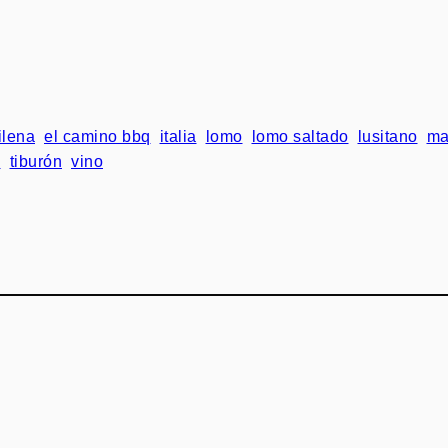
ilena
el camino bbq
italia
lomo
lomo saltado
lusitano
ma
a
tiburón
vino