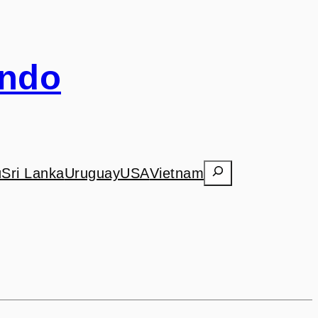
undo
Search
ú
Sri Lanka
Uruguay
USA
Vietnam