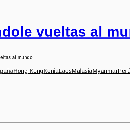
dole vueltas al m
eltas al mundo
paña
Hong Kong
Kenia
Laos
Malasia
Myanmar
Per