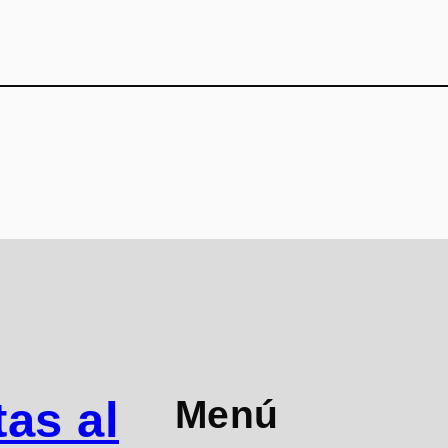
Menú
as al