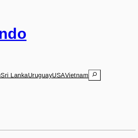
undo
Search
ú
Sri Lanka
Uruguay
USA
Vietnam