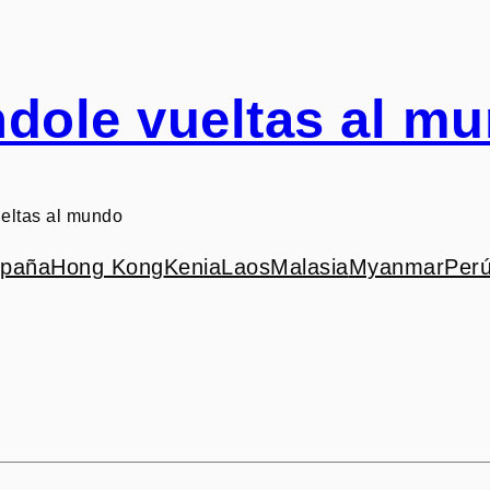
dole vueltas al m
eltas al mundo
paña
Hong Kong
Kenia
Laos
Malasia
Myanmar
Per