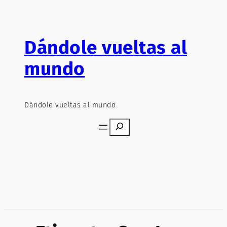
Saltar
al
contenido
Dándole vueltas al
mundo
Dándole vueltas al mundo
Search