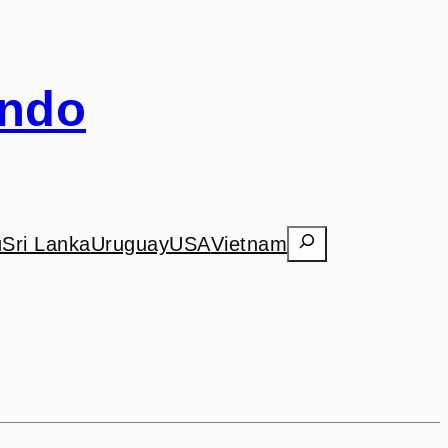
undo
Search
ú
Sri Lanka
Uruguay
USA
Vietnam