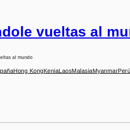
dole vueltas al m
eltas al mundo
paña
Hong Kong
Kenia
Laos
Malasia
Myanmar
Per