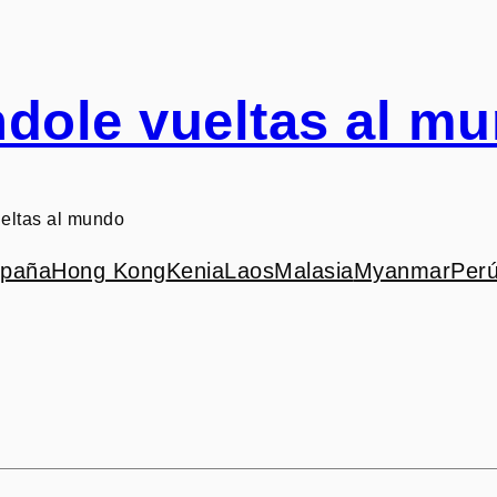
dole vueltas al m
eltas al mundo
paña
Hong Kong
Kenia
Laos
Malasia
Myanmar
Per