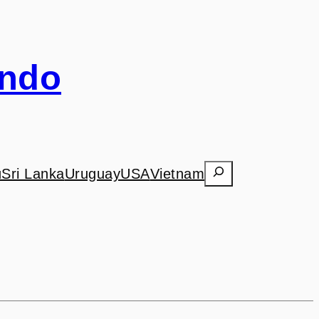
undo
Search
ú
Sri Lanka
Uruguay
USA
Vietnam