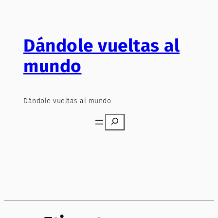
Saltar
al
contenido
Dándole vueltas al
mundo
Dándole vueltas al mundo
Search