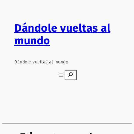
Saltar
al
contenido
Dándole vueltas al
mundo
Dándole vueltas al mundo
Search