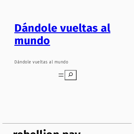
Saltar
al
contenido
Dándole vueltas al
mundo
Dándole vueltas al mundo
Search