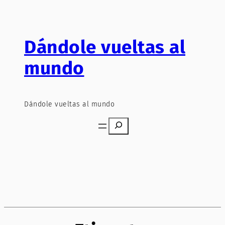
Saltar
al
contenido
Dándole vueltas al
mundo
Dándole vueltas al mundo
Search