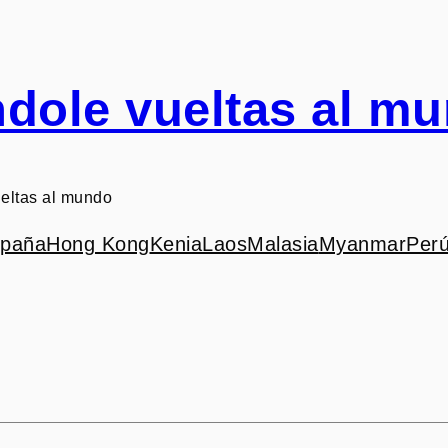
dole vueltas al m
eltas al mundo
paña
Hong Kong
Kenia
Laos
Malasia
Myanmar
Per