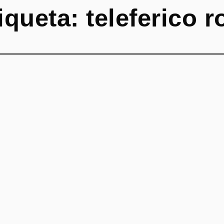
iqueta:
teleferico r