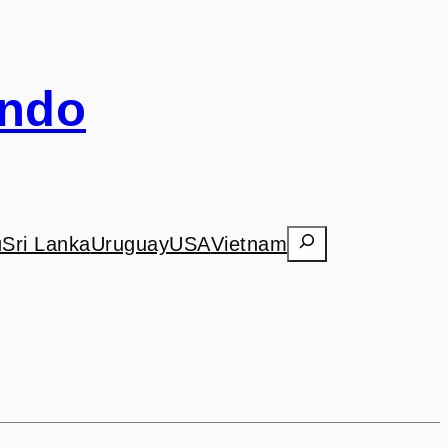
undo
Search
ú
Sri Lanka
Uruguay
USA
Vietnam