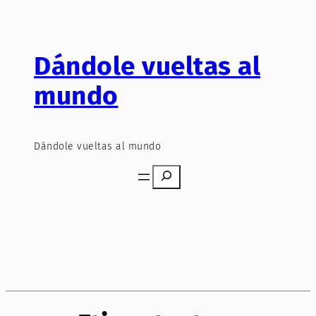
Saltar
al
contenido
Dándole vueltas al
mundo
Dándole vueltas al mundo
Search