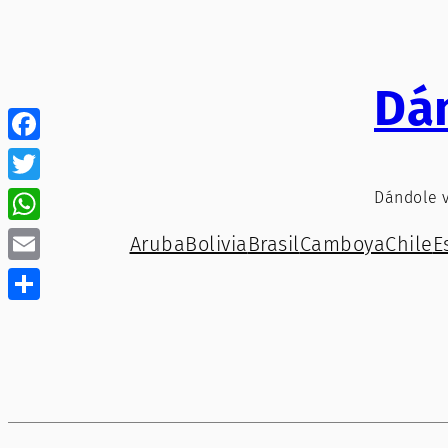
Saltar
al
contenido
Dá
Facebook
Twitter
Dándole 
WhatsApp
Aruba
Bolivia
Brasil
Camboya
Chile
E
Email
Compartir