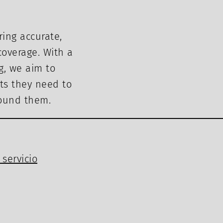
ring accurate,
overage. With a
g, we aim to
ts they need to
round them.
servicio