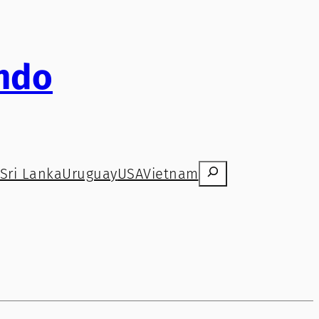
ndo
Search
Sri Lanka
Uruguay
USA
Vietnam