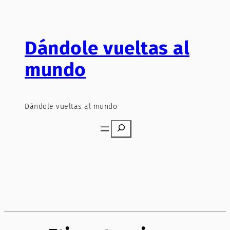
Saltar
al
contenido
Dándole vueltas al
mundo
Dándole vueltas al mundo
Search