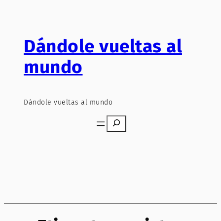
Saltar
al
contenido
Dándole vueltas al
mundo
Dándole vueltas al mundo
Search