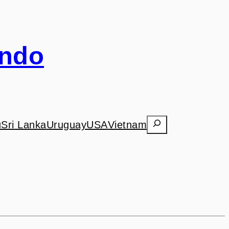
undo
Search
ú
Sri Lanka
Uruguay
USA
Vietnam