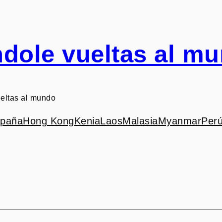
dole vueltas al m
eltas al mundo
paña
Hong Kong
Kenia
Laos
Malasia
Myanmar
Per