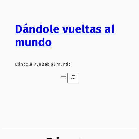
Saltar
al
contenido
Dándole vueltas al
mundo
Dándole vueltas al mundo
Search