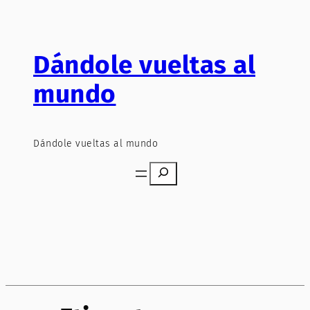
Saltar
al
contenido
Dándole vueltas al
mundo
Dándole vueltas al mundo
Search