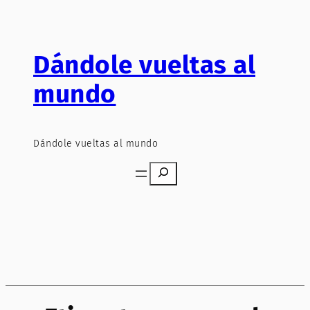
Saltar
al
contenido
Dándole vueltas al
mundo
Dándole vueltas al mundo
Search