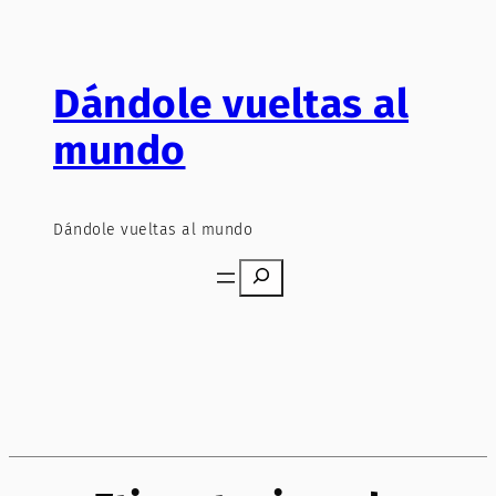
Saltar
al
contenido
Dándole vueltas al
mundo
Dándole vueltas al mundo
Search