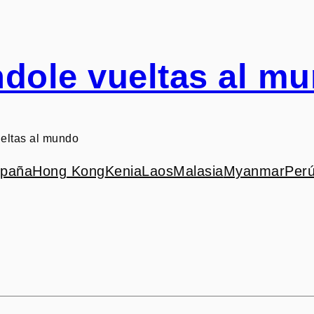
dole vueltas al m
eltas al mundo
paña
Hong Kong
Kenia
Laos
Malasia
Myanmar
Per