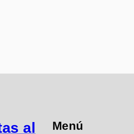
Menú
as al