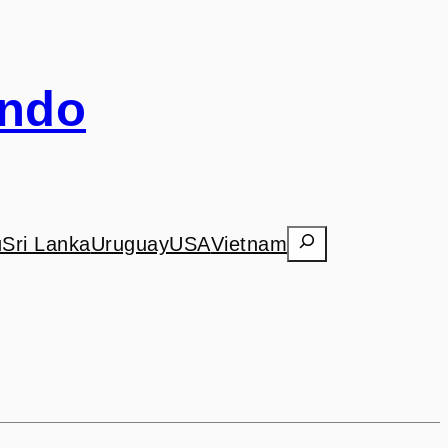
undo
Search
ú
Sri Lanka
Uruguay
USA
Vietnam