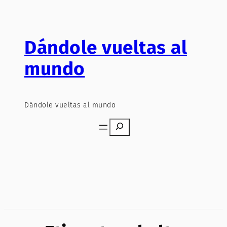
Saltar
al
contenido
Dándole vueltas al
mundo
Dándole vueltas al mundo
Search