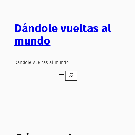
Saltar
al
contenido
Dándole vueltas al
mundo
Dándole vueltas al mundo
Search