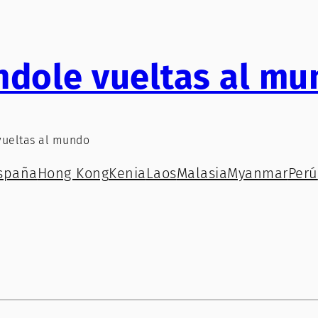
ndole vueltas al mu
vueltas al mundo
spaña
Hong Kong
Kenia
Laos
Malasia
Myanmar
Perú