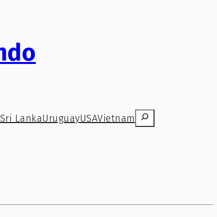
ndo
Search
Sri Lanka
Uruguay
USA
Vietnam