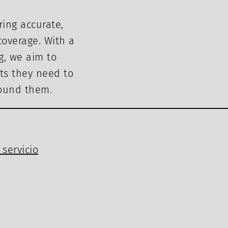
ring accurate,
overage. With a
g, we aim to
ts they need to
round them.
servicio