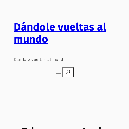
Saltar
al
contenido
Dándole vueltas al
mundo
Dándole vueltas al mundo
Search