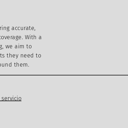
ring accurate,
overage. With a
g, we aim to
ts they need to
round them.
servicio