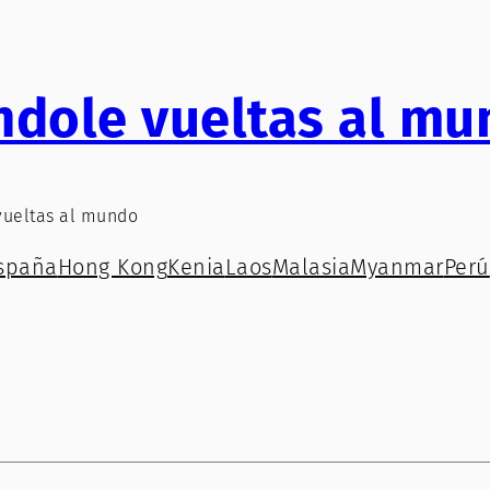
ndole vueltas al mu
vueltas al mundo
spaña
Hong Kong
Kenia
Laos
Malasia
Myanmar
Perú