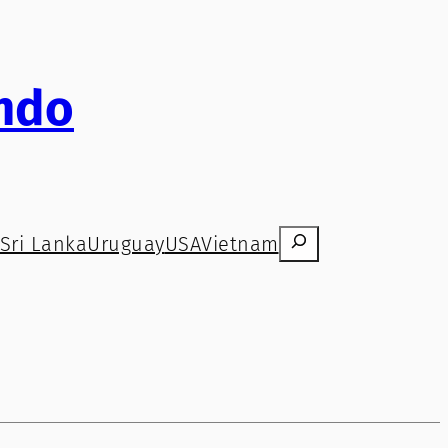
ndo
Search
Sri Lanka
Uruguay
USA
Vietnam