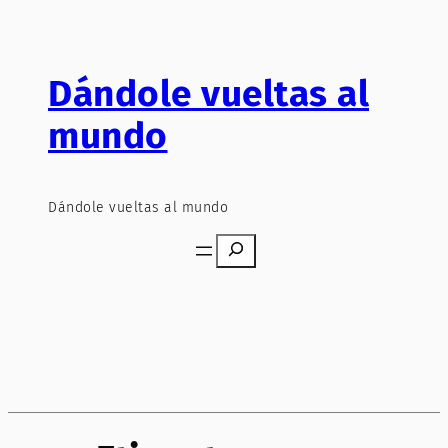
Saltar
al
contenido
Dándole vueltas al
mundo
Dándole vueltas al mundo
Search