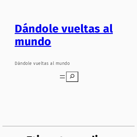
Saltar
al
contenido
Dándole vueltas al
mundo
Dándole vueltas al mundo
Search