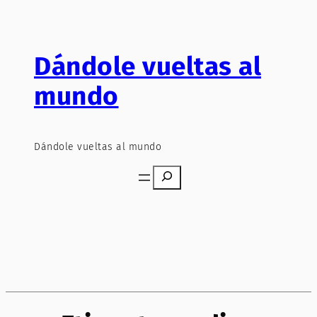
Saltar
al
contenido
Dándole vueltas al
mundo
Dándole vueltas al mundo
Search