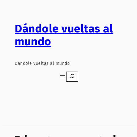
Saltar
al
contenido
Dándole vueltas al
mundo
Dándole vueltas al mundo
Search