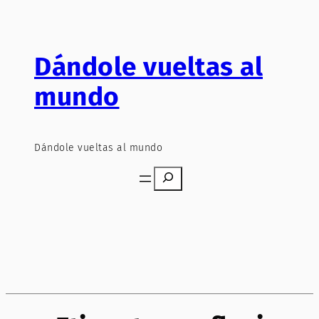
Saltar
al
contenido
Dándole vueltas al
mundo
Dándole vueltas al mundo
Search