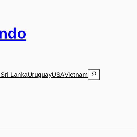
undo
Search
ú
Sri Lanka
Uruguay
USA
Vietnam