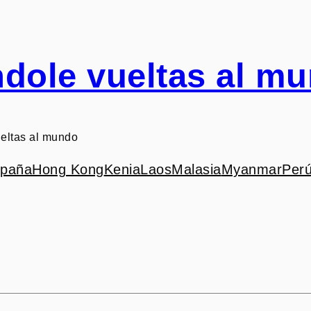
dole vueltas al m
eltas al mundo
paña
Hong Kong
Kenia
Laos
Malasia
Myanmar
Per