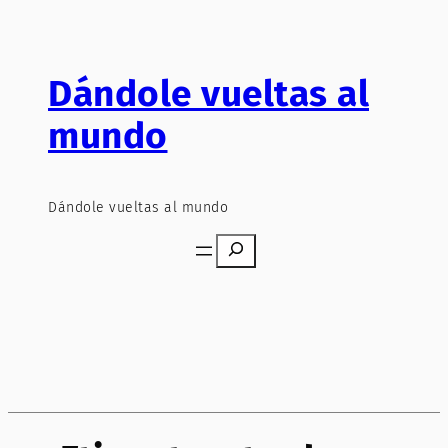
Saltar
al
contenido
Dándole vueltas al
mundo
Dándole vueltas al mundo
Search