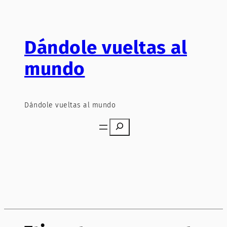
Saltar
al
contenido
Dándole vueltas al
mundo
Dándole vueltas al mundo
Search